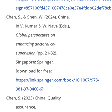
sign=857106fd4371007478ce0e37e4fddb02def78c
Chen, S., & Shen, W. (2024). China.
In V. Kumar & W. Nave (Eds.),
Global perspectives on
enhancing doctoral co-
supervision
(pp. 21-32).
Singapore: Springer.
[download for free:
https://link.springer.com/book/10.1007/978-
981-97-0460-6
]
Chen, S. (2023) China: Quality
assurance,