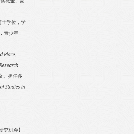
U奖教金、蒙
博士学位，学
，青少年
d Place,
 Research
文。
担任多
l Studies in
研究机会】