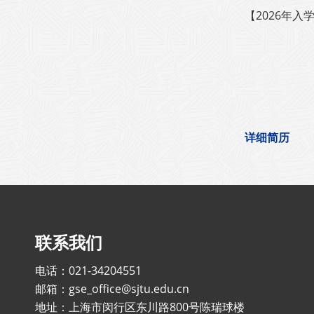
【2026年
详细简历
联系我们
电话：021-34204551
邮箱：gse_office@sjtu.edu.cn
地址：上海市闵行区东川路800号陈瑞球楼