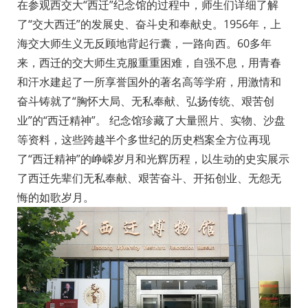
在参观西交大“西迁”纪念馆的过程中，师生们详细了解
了“交大西迁”的发展史、奋斗史和奉献史。1956年，上
海交大师生义无反顾地背起行囊，一路向西。60多年
来，西迁的交大师生克服重重困难，自强不息，用青春
和汗水建起了一所享誉国外的著名高等学府，用激情和
奋斗铸就了“胸怀大局、无私奉献、弘扬传统、艰苦创
业”的“西迁精神”。 纪念馆珍藏了大量照片、实物、沙盘
等资料，这些跨越半个多世纪的历史档案全方位再现
了“西迁精神”的峥嵘岁月和光辉历程，以生动的史实展示
了西迁先辈们无私奉献、艰苦奋斗、开拓创业、无怨无
悔的如歌岁月。