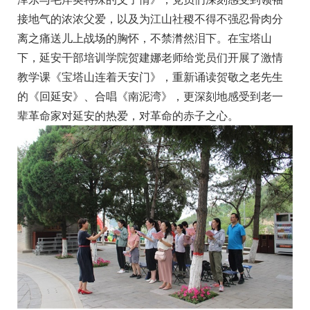
接地气的浓浓父爱，以及为江山社稷不得不强忍骨肉分
离之痛送儿上战场的胸怀，不禁潸然泪下。在宝塔山
下，延安干部培训学院贺建娜老师给党员们开展了激情
教学课《宝塔山连着天安门》，重新诵读贺敬之老先生
的《回延安》、合唱《南泥湾》，更深刻地感受到老一
辈革命家对延安的热爱，对革命的赤子之心。