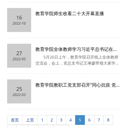
教育学院师生收看二十大开幕直播
16
2022-10
教育学院全体教师学习习近平总书记在庆
27
祝中国共产主义青年团成立100周年大会上
5月26日上午，教育学院召开线上全体教师
2022-05
的重要讲话精神
交流会，会上，党总支书记王琳媛带领大家学习
了习近平总书记在庆祝中国共产主义青年团成立
100周年大会上的重要讲话精神，学院全体教师
参加会议。
教育学院教职工党支部召开“同心抗疫 党员
25
先行”主题党日活动
2022-03
首页
上页
1
2
3
4
5
6
7
8