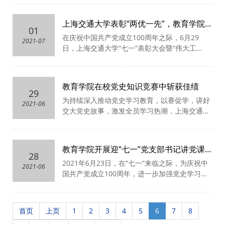
博士、硕士研究生组成的团队，将以“乡村振兴，
教育先行”为主题，在云南昆明、楚雄、大理、洱
上海交通大学表彰“两优一先”，教育学院2
源等地开展党史学习、扶贫捐助、科学教育素养
01
人、1组织获表彰
在庆祝中国共产党成立100周年之际，6月29
调研、基础教育实践基地建设等系列实践活动。
2021-07
日，上海交通大学“七一”表彰大会暨“伟大工
实践团奔赴基层，扎根行业，感悟红色文化，努
程”示范党课在闵行校区菁菁堂隆重举行。在学校
力用师生科研本领服务祖国最需要的地方，献礼
教书育人、立德树人、科学研究、管理服务的各
中国共产党百年华诞。
个岗位上，涌现出了一大批优秀个人和先进集
教育学院在校党史知识竞赛中斩获佳绩
体，他们以强烈的责任担当彰显着新时代交大党
29
为持续深入推动党史学习教育，以赛促学，讲好
员的精神风貌。
2021-06
交大党史故事，激发全员学习热潮，上海交通大
学举办 “薪火传承 接续奋斗”党史学习知识竞赛。
自3月上旬发布竞赛通知以来，全校各二级单位
积极参与，共吸引40个院（系）、机关部处、直
教育学院开展迎“七一”党支部书记讲党课
属单位等代表队。由我院教职工谢嘉祖和陈若曦
28
活动
2021年6月23日，在“七一”来临之际，为庆祝中
组成的团队代表教育学院参与了此次活动，历经
2021-06
国共产党成立100周年，进一步加强党史学习教
初赛、复赛多轮积累角逐，教育学院代表队成功
育，增强党员的使命感和责任感，教育学院党总
闯入决赛， 6月23日下午，上海交通大学党史学
支各支部开展——迎“七一”党支部书记讲党课活
习知识竞赛决赛在图书信息楼8楼举行。
动。教工党支部书记高艳、博士研究生党支部书
首页
上页
1
2
3
4
5
6
7
8
记陈庆、硕士研究生党支部书记李婉婷为教育学