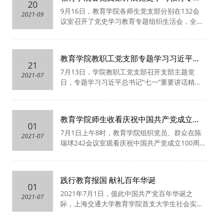
20
组织生活会
9
月
16
日，教育学院
各师生
党支部
分别
在
132
会
2021-09
议室召开了党史学习教育专题组织生活会，全体
党员参加本次活动。
教育学院教职工党支部专题学习习近平总
21
书记“七一”重要讲话精神
7月13日，学院教职工党支部召开支部主题党
2021-07
日，专题学习习近平总书记“七一”重要讲话精
神，支部书记高艳传达了学校关于认真学习贯彻
习近平总书记在庆祝中国共产党成立100周年大
会上的重要讲话精神的通知，全体党员畅谈学习
教育学院师生收看庆祝中国共产党成立一
习近平总书记“七一”重要讲话精神体会。
01
百周年大会
7月1日上午8时，教育学院组织党员、群众在陈
2021-07
瑞球242会议室观看庆祝中国共产党成立100周
年大会，认真聆听和学习习近平总书记重要讲
话。与此同时，教育学院社会实践团在国立西南
联合大学纪念馆开设分会场，在国家级抗战遗址
践行教育报国 献礼百年华诞
之畔，第一时间领略大会盛况，深切感受习总书
01
2021年7月1日，值此中国共产党百年华诞之
记重要讲话的磅礴力量。
2021-07
际，上海交通大学教育学院首支大学生社会实践
团发轫启程。这是一支由5位指导教师、20余位