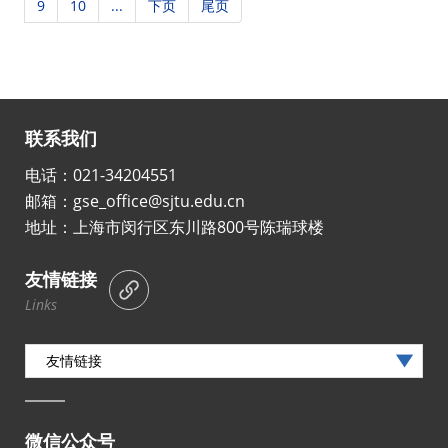
院全体党员与入党积极分子带来了三堂别开生面
9
10
...
下页
尾页
的党课。
联系我们
电话：021-34204551
邮箱：gse_office@sjtu.edu.cn
地址：上海市闵行区东川路800号陈瑞球楼
友情链接
Links
友情链接
微信公众号