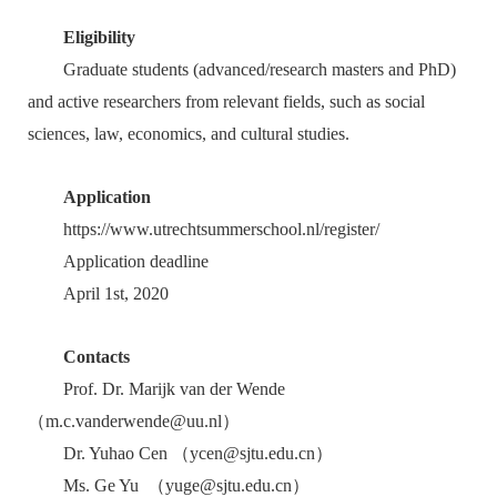
Eligibility
Graduate students (advanced/research masters and PhD)
and active researchers from relevant fields, such as social
sciences, law, economics, and cultural studies.
Application
https://www.utrechtsummerschool.nl/register/
Application deadline
April 1st, 2020
Contacts
Prof. Dr. Marijk van der Wende
（m.c.vanderwende@uu.nl）
Dr. Yuhao Cen （ycen@sjtu.edu.cn）
Ms. Ge Yu （yuge@sjtu.edu.cn）