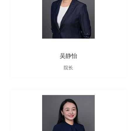
吴静怡
院长