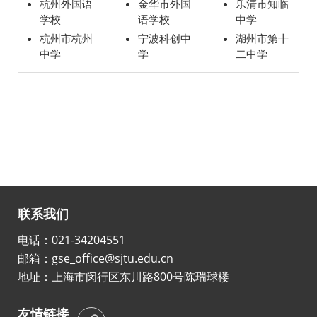
杭州外国语
金华市外国
乐清市知临
学校
语学校
中学
杭州市杭州
宁波科创中
湖州市第十
中学
学
二中学
联系我们
电话：021-34204551
邮箱：gse_office@sjtu.edu.cn
地址：上海市闵行区东川路800号陈瑞球楼
友情链接