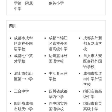
学第一附属
豫英小学
中学
四川
成都市成华
成都市锦江
成都实外新
区嘉祥外国
区嘉祥外国
都五龙山学
语学校
语高级中学
校
成都七中英
达州嘉祥外
自贡市大安
才学校
国语学校
区嘉祥外国
语学校
眉山市彭山
中江县三苏
成都市盐道
区第一中学
学校
街中学外语
学校
三台中学
四川省成都
绵阳实验高
华西中学
级中学
四川省成都
巴中绵实外
绵阳市育英
市航天中学
国语学校
高级中学