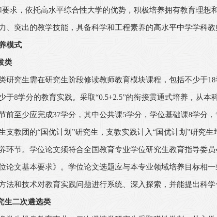
和要求，依托高水平综合性大学的优势，积极培养拥有教育理想
力、突出的教学技能，具备科学和工程素养的高水平中学学科教
养模式
拔类
类研究生需在研究生阶段修读教师教育模块课程，包括不少于
18
少于
8
学分的教育实践。采取“
0.5+2.5
”的衔接贯通式培养，从本
节前至少应完成
37
学分，其中公共课
5
学分，学位基础课
8
学分，
生支教团的“国优计划”研究生，支教实践计入“国优计划”研究生
养环节。学位论文须符合全国教育专业学位研究生教育指导委员
位论文基本要求》。学位论文选题应与本专业领域培养目标相一
方法和技术对教育实践问题进行系统、深入探索，并能提出科学
究生二次遴选类