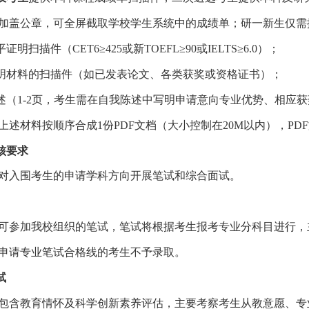
加盖公章，可全屏截取学校学生系统中的成绩单；研一新生仅需
平证明扫描件（
CET6
≥
425
或新
TOEFL
≥
90
或
IELTS
≥
6.0
）；
明材料的扫描件（如已发表论文、各类获奖或资格证书）；
述（
1-2
页，考生需在自我陈述中写明申请意向专业优势、相应获
上述材料按顺序合成
1
份
PDF
文档（大小控制在
20M
以内），
PDF
核要求
对入围考生的申请学科方向开展笔试和综合面试。
可参加我校组织的笔试，笔试将根据考生报考专业分科目进行，
申请专业笔试合格线的考生不予录取。
试
包含教育情怀及科学创新素养评估，主要考察考生从教意愿、专