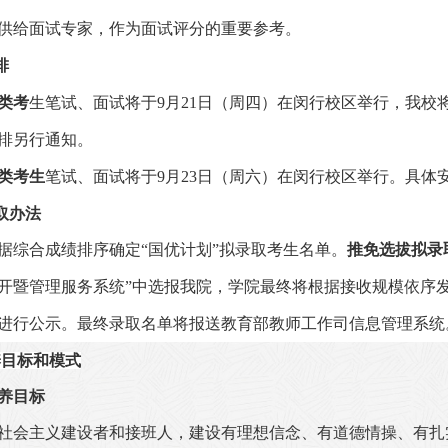
供给面试专家，作为面试评分的重要参考。
排
类考
生
笔试、面试将于
9
月
21
日（周四）在闵行校区举行，我校
排另行通知。
类考生
笔试、面试将于
9
月
23
日（周六）在闵行校区举行。具体
取办法
据综合成绩排序确定“国优计划”拟录取考生名单。
推免选拔拟录
开暨管理服务系统”中选报我院，学院最终将根据接收规模依序
进行公示。最终录取名单将报送教育部教师工作司信息管理系统
养目标和模式
养目标
社会主义建设者和接班人，建设有理想信念、有道德情操、有扎