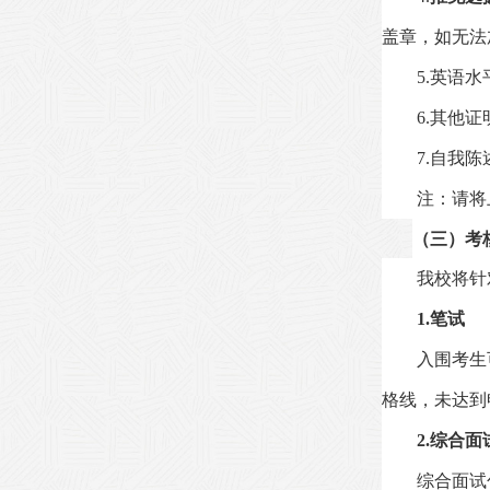
盖章，如无法
5.
英语水
6.
其他证
7.
自我陈
注：请将
（三）
考
我校将针
1.
笔试
入围考生
格线，未达到
2.
综合面
综合面试