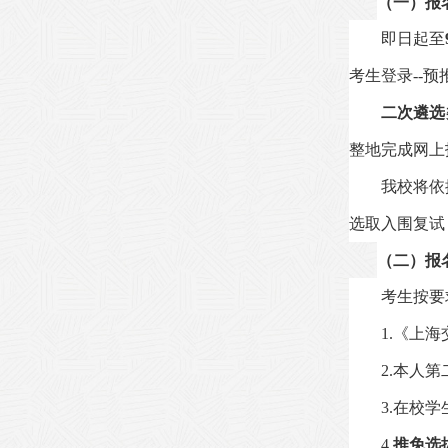
（一）
报
即日起至
考生登录
--
预
二次遴选
整地完成网上
我校将依
选取入围复试
（二）
报
考生按要
1.
《上海
2.
本人第
3.
在校学
4.
推免选