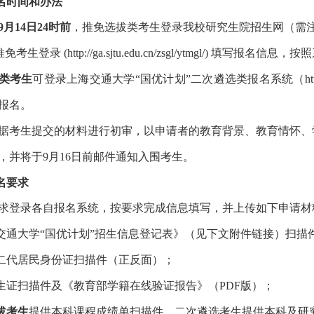
名时间和办法
9
月
14
日24
时前
，推免选拔类考生登录我校研究生院招生网（需
推免考生登录
(http://ga.sjtu.edu.cn/zsgl/ytmgl/)
填写报名信息，按照
类考生
可登录上海交通大学“国优计划”二次遴选类报名系统（
h
报名。
据考生提交的材料进行初审，以申请者的教育背景、教育情怀、
，并将于
9
月
16
日前邮件通知入围考生。
名要求
求登录各自报名系统，按要求完成信息填写，并上传如下申请材
交通大学“国优计划”招生信息登记表》（见下文附件链接）扫描
二代居民身份证扫描件（正反面）；
生证扫描件及《教育部学籍在线验证报告》（
PDF
版）；
拔考生
提供本科课程成绩单扫描件，二次遴选考生提供本科及研