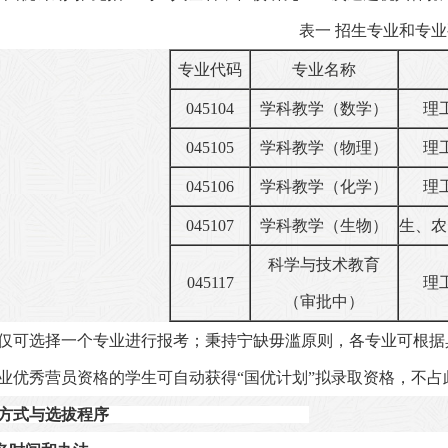
表一 招生专业和
专业
专业代码
专业名称
045104
学科教学（数学）
理
045105
学科教学（物理）
理
045106
学科教学（化学）
理
045107
学科教学（生物）
生、农
科学与技术教育
045117
理
（审批中）
仅可选择一个专业进行报考；秉持宁缺毋滥原则，各专业可根据
业优秀营员资格的学生可自动获得“国优计划”拟录取资格，不占
方式与选拔程序