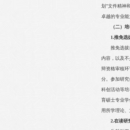
划”文件精神
卓越的专业能
（二）培
1.
推免选
推免选拔
内容，以及不
辩资格审核环
分。
参加研究
科创活动等培
育硕士专业学
用所学理论、
2.
在读研