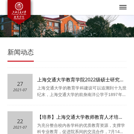
新闻动态
上海交通大学教育学院2022级硕士研究生
27
推免招生夏令营
上海交通大学的教育学科建设可以追溯到十九世
2021-07
纪末，上海交通大学的前身南洋公学于
1897
年首
开师范院。改革开放后，上海交通大学于
1985
年
建立高等教育研究室，
2007
年成立高等教育研究
院。
2020
年，在教育部和上海市的大力支持下，
【培养】上海交通大学教师教育人才培养
22
上海交通大学成立教育学院，举全校之力打造世
合作启动会暨教育学院学科导师聘任仪式
为充分整合校内各学科的优质教育资源，支撑学
2021-07
界一流的教育学院，由此开启教育学科建设的新
成功举办
科专业教育，促进院系间的交流合作，
7
月
14
日