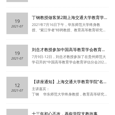
征程！教育学院坚持
“
尚探究、重实践、跨学科、
下午，上海交通大学教师教育人才培养合作启动
讲情怀
”
的办学理念，以培养面向未来的卓越教
会暨教育学院学科导师聘任仪式在闵行校区文博
师、教育管理者和教育研究人员为目标，将发现
楼会议中心成功举办。党委常委、常务副校长、
丁钢教授做客第2期上海交通大学教育学
教育规律与教育改革发展实践相结合，探索中国
教育学院名誉院长丁奎岭，党委常委、副校长张
19
高水平综合性大学举办教师教育的新路径。
院“名师讲坛”
2021
年
7月1
6日
下
午，
华东师范大学终身教
安胜，文科建设处副处长解志韬，教务处副处长
2021-07
授、
“
紫江学者”特聘教授
、教育高等教育研究院
徐振礼，研究生院学位办公室常务副主任樊琳，
院长丁钢教授做客上海交通大学教育学院
“名师讲
教育学院党总支书记刘少雪、院长刘念才，人文
坛”并做报告。
讲座由教育学院院长刘念才教授主
学院党委书记齐红、副院长汪云霞，数学科学学
持，学院
师生
50余人参加。
院副院长王增琦，外国语学院副院长陶庆，物理
刘念才教授参加中国高等教育学会教育评
与天文学院党委副书记朱敏，化学与化工学院副
19
估分会 2021年学术年会并做大会报告
7月9日-12日，刘念才教授参加了在贵州师范大
院长郑思珣，生命科学技术学院党委副书记李文
2021-07
学召开的“中国高等教育学会教育评估分会2021
纯、副院长李志勇等学科学院领导以及教育学院
年学术年会”，并做大会报告。会议以“高质量教
全体教师参加了此次会议。本次聘任仪式由张安
育体系建设与高等教育评估研究”为主题，对中国
胜主持。
特色高等教育质量理论与评估理论研究、立德树
【讲座通知】上海交通大学教育学院“名师
人与高等教育评估标准体系研究、“双一流”大学
12
讲坛”第2期
主讲嘉宾：
建设成效与评估研究等进行了专题研讨。
2021-07
丁钢 华东师范大学终身教授，教育高等研究院
院长
讲座时间：
7月16日（周五） 下午14:00-16:00
十三年初心不改，再叙学院支教故事