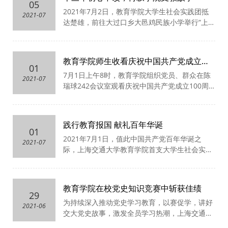
讲座地点：
05
2021年
7
月
2
日，教育学院大学生社会实践团抵
上海交通大学闵行校区陈瑞球楼242房间
2021-07
达楚雄，前往大过口乡大邑鸡民族小学举行“上海
交通大学
WCU
奖学金、助学金、奖教金”颁奖仪
式，并开展对云南地区科学素养教育的田野调查
与相关的科学研究。
教育学院师生收看庆祝中国共产党成立一
01
百周年大会
7月1日上午8时，教育学院组织党员、群众在陈
2021-07
瑞球242会议室观看庆祝中国共产党成立100周
年大会，认真聆听和学习习近平总书记重要讲
话。与此同时，教育学院社会实践团在国立西南
联合大学纪念馆开设分会场，在国家级抗战遗址
践行教育报国 献礼百年华诞
之畔，第一时间领略大会盛况，深切感受习总书
01
2021年7月1日，值此中国共产党百年华诞之
记重要讲话的磅礴力量。
2021-07
际，上海交通大学教育学院首支大学生社会实践
团发轫启程。这是一支由5位指导教师、20余位
博士、硕士研究生组成的团队，将以“乡村振兴，
教育先行”为主题，在云南昆明、楚雄、大理、洱
教育学院在校党史知识竞赛中斩获佳绩
源等地开展党史学习、扶贫捐助、科学教育素养
29
为持续深入推动党史学习教育，以赛促学，讲好
调研、基础教育实践基地建设等系列实践活动。
2021-06
交大党史故事，激发全员学习热潮，上海交通大
实践团奔赴基层，扎根行业，感悟红色文化，努
学举办 “薪火传承 接续奋斗”党史学习知识竞赛。
力用师生科研本领服务祖国最需要的地方，献礼