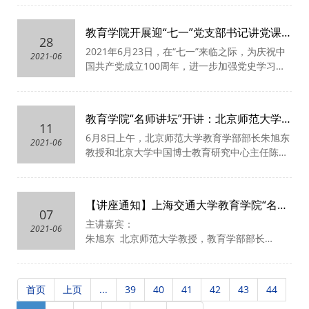
自3月上旬发布竞赛通知以来，全校各二级单位
中国共产党百年华诞。
积极参与，共吸引40个院（系）、机关部处、直
教育学院开展迎“七一”党支部书记讲党课
属单位等代表队。由我院教职工谢嘉祖和陈若曦
28
活动
2021年6月23日，在“七一”来临之际，为庆祝中
组成的团队代表教育学院参与了此次活动，历经
2021-06
国共产党成立100周年，进一步加强党史学习教
初赛、复赛多轮积累角逐，教育学院代表队成功
育，增强党员的使命感和责任感，教育学院党总
闯入决赛， 6月23日下午，上海交通大学党史学
支各支部开展——迎“七一”党支部书记讲党课活
习知识竞赛决赛在图书信息楼8楼举行。
动。教工党支部书记高艳、博士研究生党支部书
教育学院“名师讲坛”开讲：北京师范大学
记陈庆、硕士研究生党支部书记李婉婷为教育学
11
朱旭东教授、北京大学陈洪捷教授做客首
6月8日上午，北京师范大学教育学部部长朱旭东
院全体党员与入党积极分子带来了三堂别开生面
2021-06
场活动
教授和北京大学中国博士教育研究中心主任陈洪
的党课。
捷教授做客上海交通大学教育学院“名师讲坛”首
场活动并作报告。教育学院院长刘念才教授宣
布“名师讲坛”开讲，教育学院师生以及来自学校
【讲座通知】上海交通大学教育学院“名师
机关部处、直属单位及院系的70余位听众参加了
07
讲坛”开讲仪式暨首场活动
主讲嘉宾：
此次活动。
2021-06
朱旭东 北京师范大学教授，教育学部部长
陈洪捷 北京大学教授，中国博士教育研究中心
主任
首页
上页
...
39
40
41
42
43
44